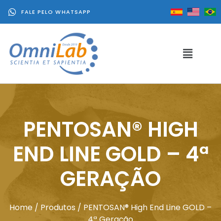
FALE PELO WHATSAPP
PENTOSAN® HIGH
END LINE GOLD – 4ª
GERAÇÃO
Home
/
Produtos
/ PENTOSAN® High End Line GOLD –
4ª Geração