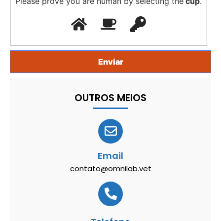
Please prove you are human by selecting the
cup
.
OUTROS MEIOS
Email
contato@omnilab.vet