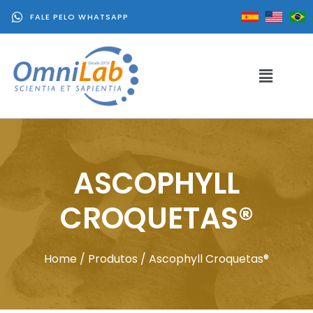
FALE PELO WHATSAPP
ASCOPHYLL
CROQUETAS®
Home
/
Produtos
/ Ascophyll Croquetas®